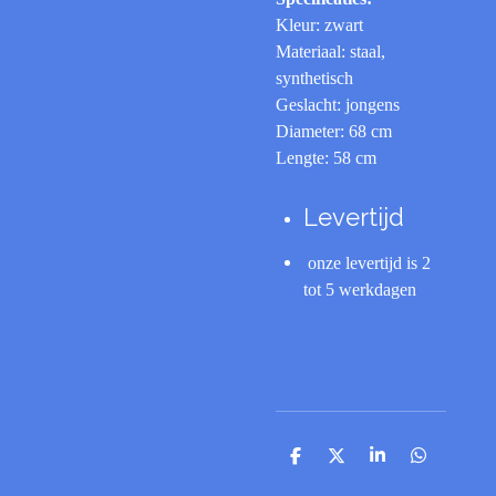
Kleur: zwart
Materiaal: staal,
synthetisch
Geslacht: jongens
Diameter: 68 cm
Lengte: 58 cm
Levertijd
onze levertijd is 2
tot 5 werkdagen
D
D
S
D
e
e
h
e