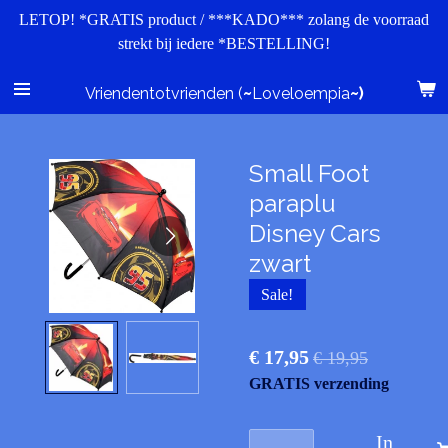
LETOP! *GRATIS product / ***KADO*** zolang de voorraad
Ga
strekt bij iedere *BESTELLING!
direct
naar
de
Vriendentotvrienden (
~
Loveloempia
~)
hoofdinhoud
Small Foot
paraplu
Disney Cars
zwart
Sale!
€ 17,95
€ 19,95
GRATIS verzending
In