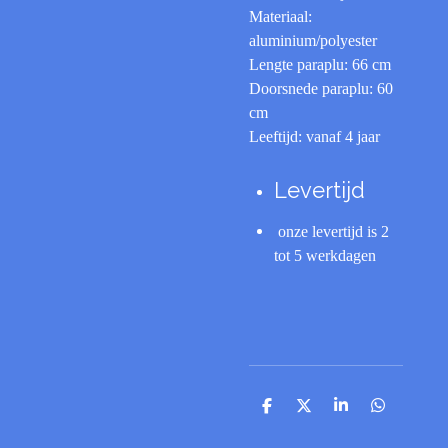
Materiaal:
aluminium/polyester
Lengte paraplu: 66 cm
Doorsnede paraplu: 60
cm
Leeftijd: vanaf 4 jaar
Levertijd
onze levertijd is 2
tot 5 werkdagen
D
D
S
D
e
e
h
e
l
e
a
l