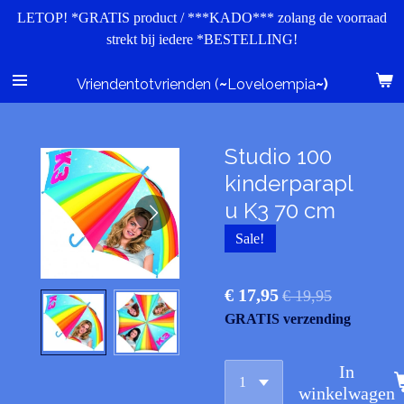
LETOP! *GRATIS product / ***KADO*** zolang de voorraad
Ga
strekt bij iedere *BESTELLING!
direct
naar
de
Vriendentotvrienden (
~
Loveloempia
~)
hoofdinhoud
Studio 100
kinderparapl
u K3 70 cm
Sale!
€ 17,95
€ 19,95
GRATIS verzending
In
winkelwagen