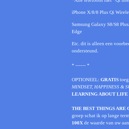
*Alle telefoons met *Qi int
iPhone X/8/8 Plus Qi Wirel
Samsung Galaxy S8/S8 Plus
Edge
Etc. dit is alleen een voorbe
ondersteund.
* ------ *
OPTIONEEL:
GRATIS
toeg
MINDSET, HAPPINESS & S
LEARNING ABOUT LIFE
THE BEST THINGS ARE 
groep schat ik op lange term
100X
de waarde van uw aa