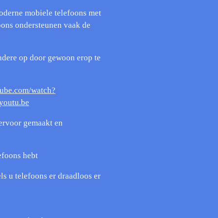
moderne mobiele telefoons met
foons ondersteunen vaak de
andere op door gewoon erop te
tube.com/watch?
outu.be
 ervoor gemaakt en
efoons hebt
s u telefoons er draadloos er