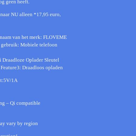
og geen heeft.
 naar NU alleen *17,95 euro,
s naam van het merk: FLOVEME
ebruik: Mobiele telefoon
i Draadloze Oplader Sleutel
l Feature3: Draadloos opladen
ut:5V/1A
ing – Qi compatible
may vary by region