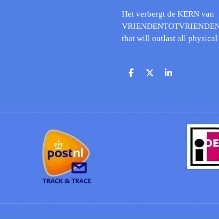
Het verbergt de KERN van
VRIENDENTOTVRIENDEN
that will outlast all physica
D
D
S
e
e
h
l
e
a
e
l
r
n
e