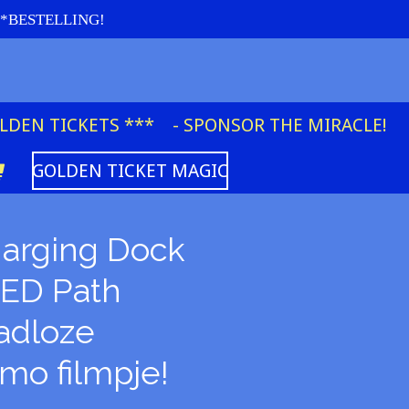
re *BESTELLING!
OLDEN TICKETS ***
- SPONSOR THE MIRACLE!
GOLDEN TICKET MAGIC
harging Dock
ED Path
aadloze
omo filmpje!