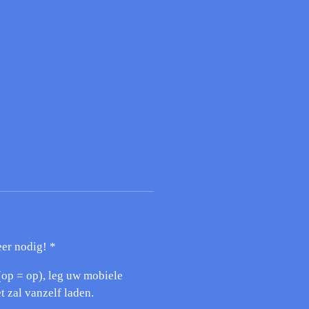
eer nodig! *
(op = op), leg uw mobiele
t zal vanzelf laden.