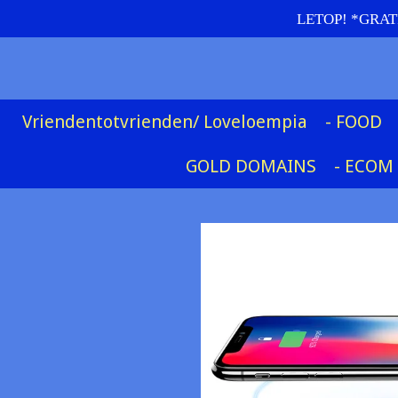
LETOP! *GRATIS
Ga
direct
naar
de
hoofdinhoud
Vriendentotvrienden/ Loveloempia
- FOOD
GOLD DOMAINS
- ECOM