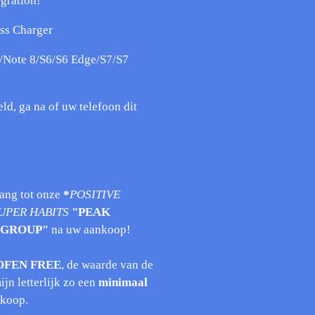
egration!
ess Charger
/Note 8/S6/S6 Edge/S7/S7
eld, ga na of uw telefoon dit
ang tot onze
*
POSITIVE
UPER HABITS
"PEAK
 GROUP"
na uw aankoop!
OFEN FREE
, de waarde van de
ijn letterlijk zo een
minimaal
nkoop.