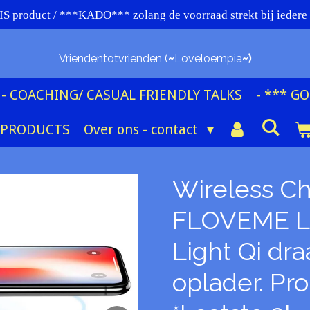
 product / ***KADO*** zolang de voorraad strekt bij iede
Vriendentotvrienden (
~
Loveloempia
~)
- COACHING/ CASUAL FRIENDLY TALKS
- *** G
 PRODUCTS
Over ons - contact
Wireless C
FLOVEME L
Light Qi dr
oplader. Pr