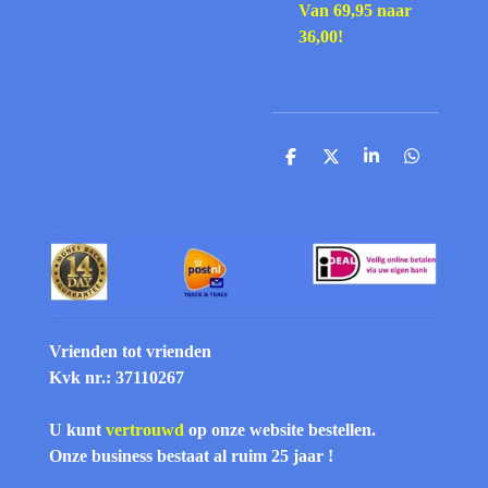
Van 69,95 naar
36,00!
D
D
S
D
e
e
h
e
l
e
a
l
e
l
r
e
n
e
n
Vrienden tot vrienden
Kvk nr.: 37110267
U kunt
vertrouwd
op onze website bestellen.
Onze business bestaat al ruim 25 jaar !