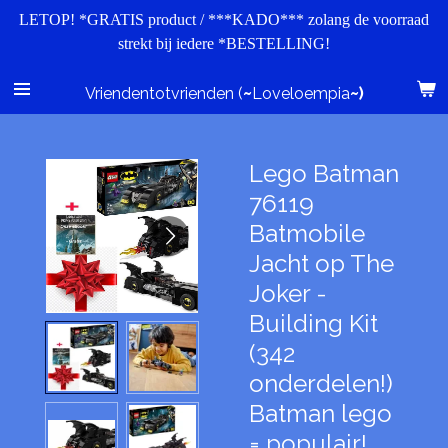
LETOP! *GRATIS product / ***KADO*** zolang de voorraad
Ga
strekt bij iedere *BESTELLING!
direct
naar
de
Vriendentotvrienden (
~
Loveloempia
~)
hoofdinhoud
Lego Batman
76119
Batmobile
Jacht op The
Joker -
Building Kit
(342
onderdelen!)
Batman lego
= populair!,