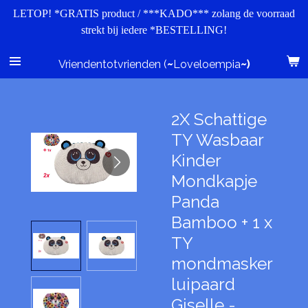
LETOP! *GRATIS product / ***KADO*** zolang de voorraad
Ga
strekt bij iedere *BESTELLING!
direct
naar
de
Vriendentotvrienden (
~
Loveloempia
~)
hoofdinhoud
2X Schattige
TY Wasbaar
Kinder
Mondkapje
Panda
Bamboo + 1 x
TY
mondmasker
luipaard
Giselle -