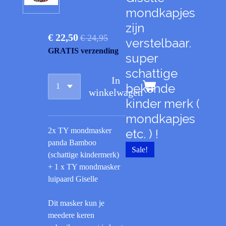
mondkapjes
zijn
€ 22,50
€ 24,95
verstelbaar.
GRATIS verzending
super
schattige
In
bekende
winkelwagen
kinder merk (
mondkapjes
2x TY mondmasker
etc. ) !
panda Bamboo
Sale!
(schattige kindermerk)
+ 1 x TY mondmasker
luipaard Giselle
Dit masker kun je
meedere keren