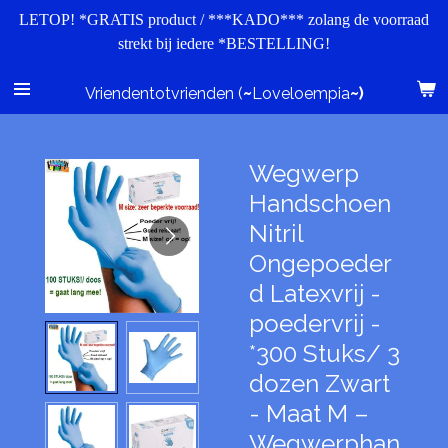
LETOP! *GRATIS product / ***KADO*** zolang de voorraad
Ga
strekt bij iedere *BESTELLING!
direct
naar
de
Vriendentotvrienden (
~
Loveloempia
~)
hoofdinhoud
Wegwerp
Handschoen
Nitril
Ongepoeder
d Latexvrij -
poedervrij -
*300 Stuks/ 3
dozen Zwart
- Maat M –
Wegwerphan