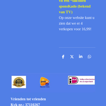
vb een *siliconen
sponsKado (bekend
van TV)
Op onze website kunt u
zien dat we er 4
verkopen voor 16,99!
D
D
S
D
e
e
h
e
l
e
a
l
e
l
r
e
n
e
n
Vrienden tot vrienden
Kvk nr.: 37110267