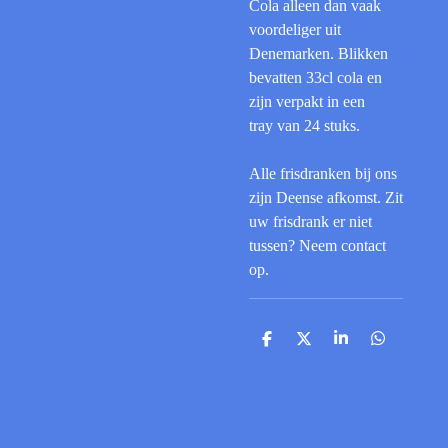
Cola alleen dan vaak
voordeliger uit
Denemarken. Blikken
bevatten 33cl cola en
zijn verpakt in een
tray van 24 stuks.
Alle frisdranken bij ons
zijn Deense afkomst. Zit
uw frisdrank er niet
tussen? Neem contact
op.
D
D
S
D
e
e
h
e
l
e
a
l
e
l
r
e
n
e
n