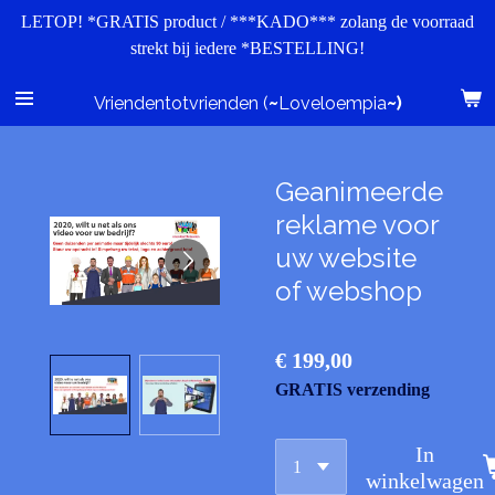
LETOP! *GRATIS product / ***KADO*** zolang de voorraad
Ga
strekt bij iedere *BESTELLING!
direct
naar
de
Vriendentotvrienden (
~
Loveloempia
~)
hoofdinhoud
Geanimeerde
reklame voor
uw website
of webshop
€ 199,00
GRATIS verzending
In
winkelwagen