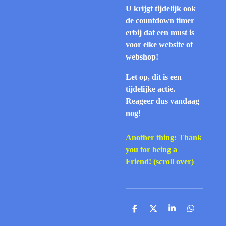
U krijgt tijdelijk ook
de countdown timer
erbij dat een must is
voor elke website of
webshop!
Let op, dit is een
tijdelijke actie.
Reageer dus vandaag
nog!
Another thing: Thank
you for being a
Friend! (scroll over)
D
D
S
D
e
e
h
e