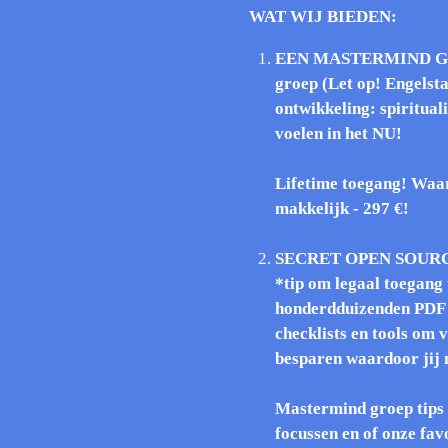
WAT WIJ BIEDEN:
EEN MASTERMIND GRO
groep (Let op! Engelsta
ontwikkeling: spirituali
voelen in het NU!
Lifetime toegang! Waa
makkelijk - 297 €!
SECRET OPEN SOURC
*tip om legaal toegang 
honderdduizenden PDF 
checklists en tools om v
besparen waardoor jij n
Mastermind groep tips 
focussen en of onze fav