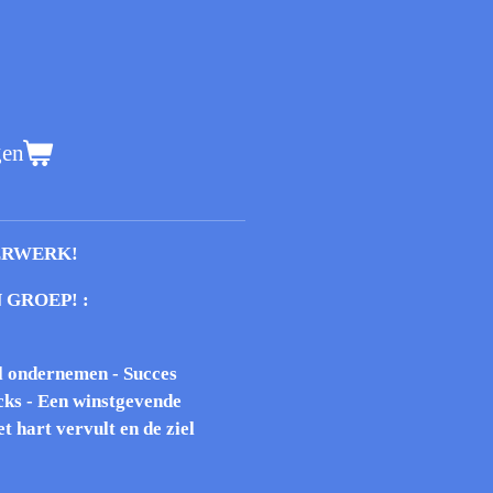
gen
ERWERK!
 GROEP! :
l ondernemen - Succes
cks - Een winstgevende
t hart vervult en de ziel