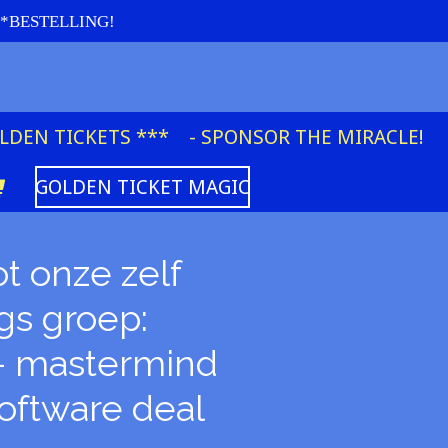
re *BESTELLING!
OLDEN TICKETS ***
- SPONSOR THE MIRACLE!
GOLDEN TICKET MAGIC
t onze zelf
gs groep:
 mastermind
oftware deal