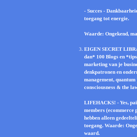
- Succes - Dankbaarheid
toegang tot energie.
Waarde: Ongekend, mak
EIGEN SECRET LIBRA
dan* 100 Blogs en *tips
marketing van je busines
denkpatronen en ondern
management, quantum ph
consciousness & the law
LIFEHACKS! - Yes, pai
members (ecommerce pr
hebben alleen gedeeltel
toegang. Waarde: Ongek
waard.