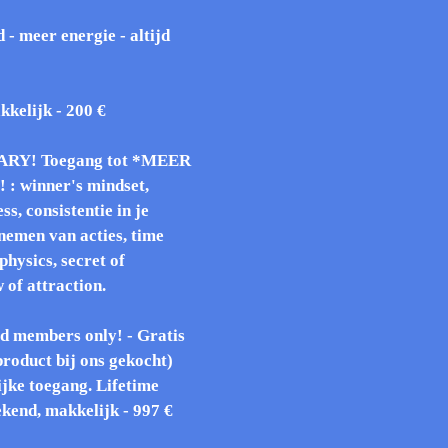
 - meer energie - altijd
kelijk - 200 €
RY! Toegang tot *MEER
! : winner's mindset,
s, consistentie in je
emen van acties, time
ysics, secret of
 of attraction.
d members only! - Gratis
oduct bij ons gekocht)
ijke toegang. Lifetime
end, makkelijk - 997 €