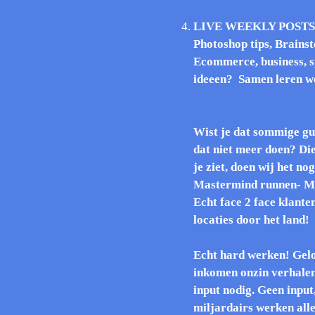
LIVE WEEKLY POSTS!: 
Photoshop tips, Brains
Ecommerce, business, sp
ideeen? Samen leren we
Wist je dat sommige gur
dat niet meer doen? Die
je ziet, doen wij het n
Mastermind runnen- Me
Echt face 2 face klanten
locaties door het land!
Echt hard werken! Geloo
inkomen onzin verhalen.
input nodig. Geen input
miljardairs werken all