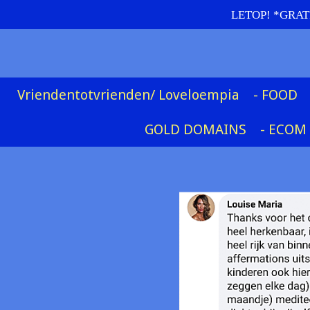
LETOP! *GRATIS
Ga
direct
naar
de
hoofdinhoud
Vriendentotvrienden/ Loveloempia
- FOOD
GOLD DOMAINS
- ECOM