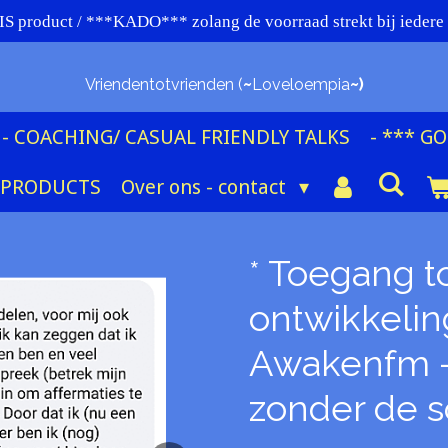
 product / ***KADO*** zolang de voorraad strekt bij iede
Vriendentotvrienden (
~
Loveloempia
~)
- COACHING/ CASUAL FRIENDLY TALKS
- *** G
 PRODUCTS
Over ons - contact
* Toegang to
ontwikkelin
Awakenfm -
zonder de s