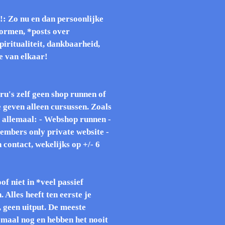
Zo nu en dan persoonlijke
tormen, *posts over
iritualiteit, dankbaarheid,
 van elkaar!
u's zelf geen shop runnen of
 geven alleen cursussen. Zoals
og allemaal: - Webshop runnen -
mbers only private website -
 contact, wekelijks op +/- 6
f niet in *veel passief
 Alles heeft ten eerste je
, geen uitput. De meeste
emaal nog en hebben het nooit