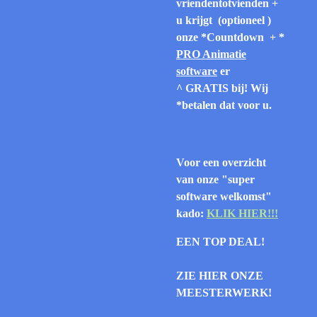
vriendentotvienden +
u krijgt (optioneel )
onze *Countdown + *
PRO Anim
atie
software
er
^ GRATIS bij! Wij
*betalen dat voor u.
Voor een overzicht
van onze "super
software welkomst"
kado:
KLIK HIER!!!
EEN TOP DEAL!
ZIE HIER ONZE
MEESTERWERK!