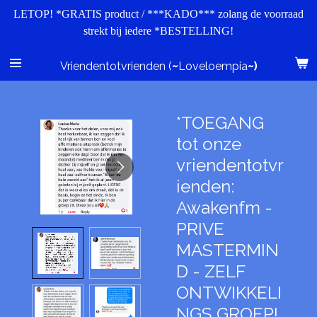
LETOP! *GRATIS product / ***KADO*** zolang de voorraad
Ga
strekt bij iedere *BESTELLING!
direct
naar
de
Vriendentotvrienden (
~
Loveloempia
~)
hoofdinhoud
*TOEGANG
tot onze
vriendentotvr
ienden:
Awakenfm -
PRIVE
MASTERMIN
D - ZELF
ONTWIKKELI
NGS GROEP!