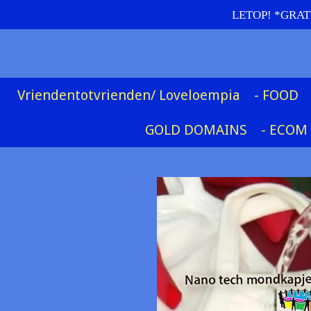
LETOP! *GRATIS
Ga
direct
naar
de
hoofdinhoud
Vriendentotvrienden/ Loveloempia
- FOOD
GOLD DOMAINS
- ECOM