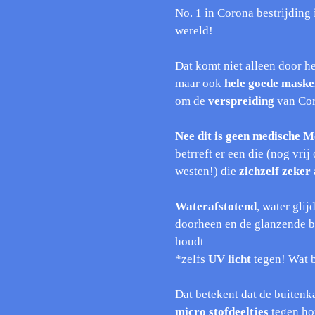
No. 1 in Corona bestrijding 
wereld!
Dat komt niet alleen door h
maar ook
hele goede masker
om de
verspreiding
van Cor
Nee dit is geen medische Mo
betrreft er een die (nog vr
westen!) die
zichzelf zeker
Waterafstotend
, water glijd
doorheen en de glanzende b
houdt
*zelfs
UV licht
tegen! Wat b
Dat betekent dat de buitenk
micro stofdeeltjes
tegen ho