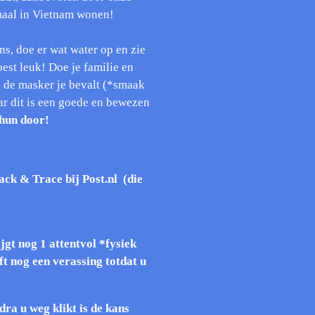
maal in Vietnam wonen!
 ons, doe er wat water op en zie
 best leuk! Doe je familie en
s de masker je bevalt (*smaak
ar dit is een goede en bewezen
 hun door!
ck & Trace bij Post.nl (die
jgt nog 1 attentvol *fysiek
ft nog een verassing totdat u
ra u weg klikt is de kans