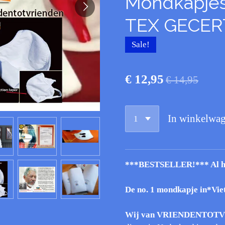
Mondkapjes
TEX GECER
Sale!
€ 12,95
€ 14,95
In winkelwa
***BESTSELLER!*** Al ho
De no. 1 mondkapje in*Vi
Wij van
VRIENDENTOTV