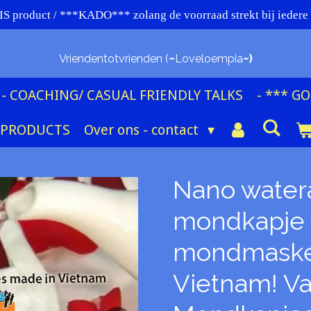
 product / ***KADO*** zolang de voorraad strekt bij iede
Vriendentotvrienden (
~
Loveloempia
~)
- COACHING/ CASUAL FRIENDLY TALKS
- *** G
 PRODUCTS
Over ons - contact
Nano watera
mondkapje 
mondmasker
Vietnam! Va