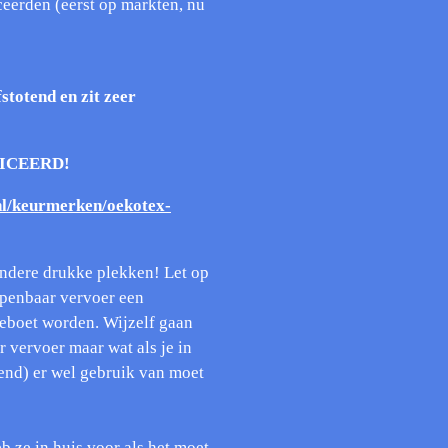
ceerden (eerst op markten, nu
stotend en zit zeer
FICEERD!
nl/keurmerken/oekotex-
 andere drukke plekken! Let op
openbaar vervoer een
eboet worden. Wijzelf gaan
r vervoer maar wat als je in
end) er wel gebruik van moet
eb ze in huis voor als het moet