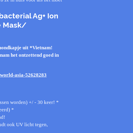
bacterial Ag+ Ion
e Mask/
mondkapje uit *Vietnam!
nam het ontzettend goed in
/world-asia-52628283
sen worden) +/ - 30 keer! *
eerd) *
nd!
dt ook UV licht tegen,