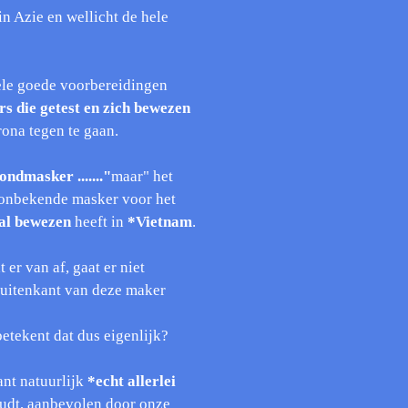
in Azie en wellicht de hele
ele goede voorbereidingen
s die getest en zich bewezen
ona tegen te gaan.
ndmasker ......."
maar" het
ij onbekende masker voor het
 al bewezen
heeft in
*Vietnam
.
t er van af, gaat er niet
uitenkant van deze maker
etekent dat dus eigenlijk?
ant natuurlijk
*echt allerlei
udt, aanbevolen door onze