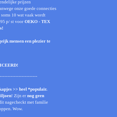
endelijke prijzen
vanwege onze goede connecties
 soms 10 wat vaak wordt
95 p/ st voor
OEKO - TEX
s!
eijk mensen een plezier te
FICEERD!
------------------------
apjes >> heel *populair.
iljoen
! Zijn er
nog
geen
it nagecheckt met familie
kloppen. Wow.