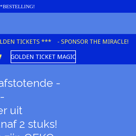
re *BESTELLING!
OLDEN TICKETS ***
- SPONSOR THE MIRACLE!
GOLDEN TICKET MAGIC
fstotende -
-
 uit
naf 2 stuks!