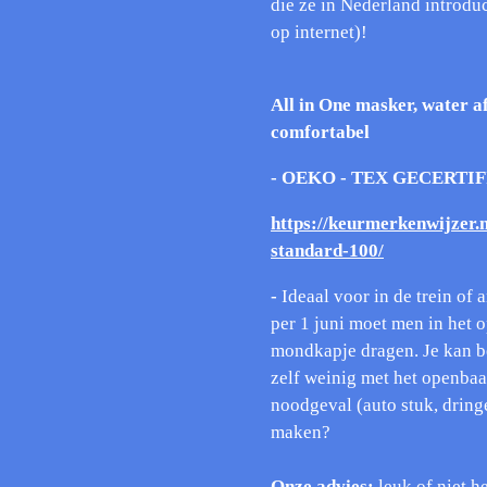
die ze in Nederland introdu
op internet)!
All in One masker, water af
comfortabel
- OEKO - TEX GECERTI
https://keurmerkenwijzer.
standard-100/
-
Ideaal voor in de trein of
per 1 juni moet men in het 
mondkapje dragen. Je kan b
zelf weinig met het openbaa
noodgeval (auto stuk, dring
maken?
Onze advies:
leuk of niet h