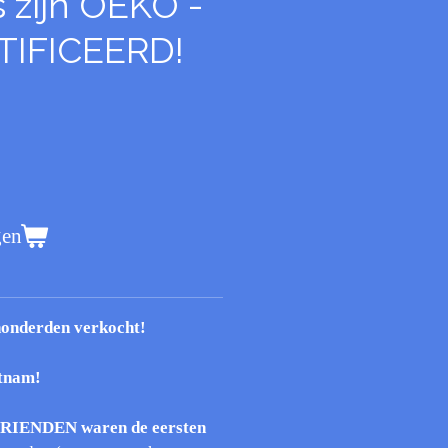
 zijn OEKO -
TIFICEERD!
gen
nderden verkocht!
etnam!
RIENDEN
waren de eersten