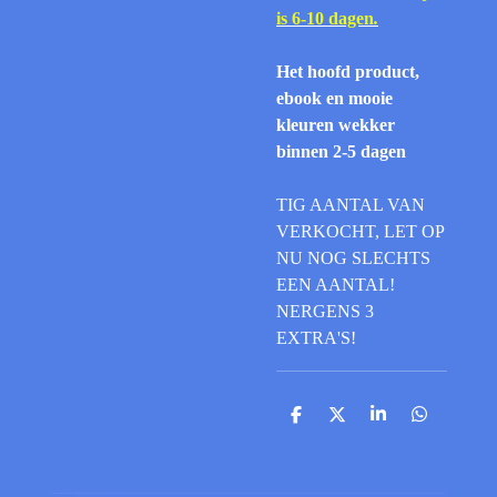
is 6-10 dagen
.
Het hoofd product,
ebook en mooie
kleuren wekker
binnen 2-5 dagen
TIG AANTAL VAN
VERKOCHT, LET OP
NU NOG SLECHTS
EEN AANTAL!
NERGENS 3
EXTRA'S!
D
D
S
D
e
e
h
e
l
e
a
l
e
l
r
e
n
e
n