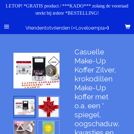
LETOP! *GRATIS product / ***KADO*** zolang de voorraad
Ga
strekt bij iedere *BESTELLING!
direct
naar
de
Vriendentotvrienden (
~
Loveloempia
~)
hoofdinhoud
Casuelle
Make-Up
Koffer Zilver,
krokodillen
Make-Up
koffer met
o.a. een *
spiegel,
oogschaduw,
kwastjes en