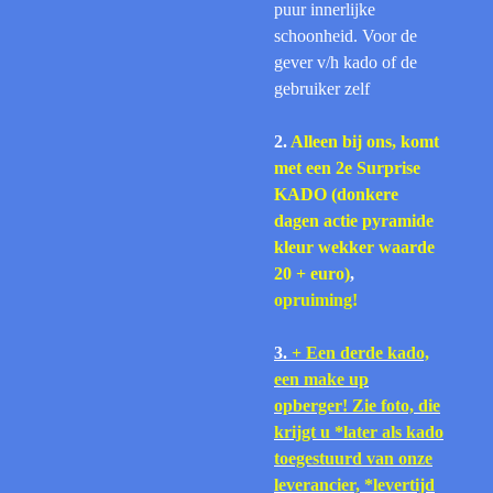
puur innerlijke
schoonheid. Voor de
gever v/h kado of de
gebruiker zelf
2.
Alleen bij ons, komt
met een 2e Surprise
KADO (donkere
dagen actie pyramide
kleur wekker waarde
20 + euro)
,
opruiming!
3.
+ Een derde kado,
een make up
opberger! Zie foto, die
krijgt u *later als kado
toegestuurd van onze
leverancier, *levertijd