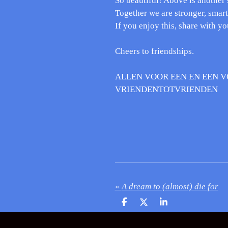
So beautiful! Above is another 
Together we are stronger, smarte
If you enjoy this, share with yo
Cheers to friendships.
ALLEN VOOR EEN EN EEN 
VRIENDENTOTVRIENDEN
«
A dream to (almost) die for
D
D
S
e
e
h
l
e
a