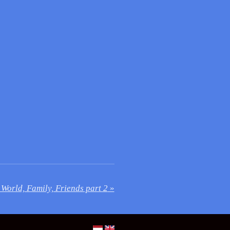
 World, Family, Friends part 2
»