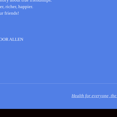
story about true friendships.
r, richer, happier.
ur friends!
VOOR ALLEN
Health for everyone, the