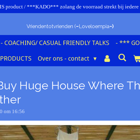
 product / ***KADO*** zolang de voorraad strekt bij iede
Vriendentotvrienden (
~
Loveloempia
~)
- COACHING/ CASUAL FRIENDLY TALKS
- *** G
 PRODUCTS
Over ons - contact
s Buy Huge House Where The
ther
20 om 16:56