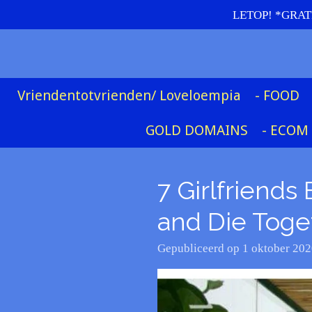
LETOP! *GRATIS
Ga
direct
naar
de
hoofdinhoud
Vriendentotvrienden/ Loveloempia
- FOOD
GOLD DOMAINS
- ECOM
7 Girlfriend
and Die Toge
Gepubliceerd op 1 oktober 20